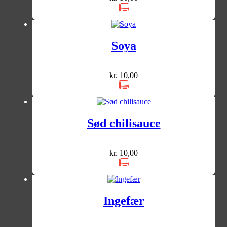
Soya
kr.
10,00
Sød chilisauce
kr.
10,00
Ingefær