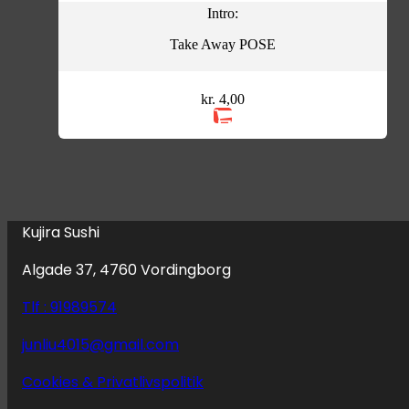
Intro:
Take Away POSE
kr.
4,00
Kujira Sushi
Algade 37, 4760 Vordingborg
Tlf : 91989574
junliu4015@gmail.com
Cookies & Privatlivspolitik